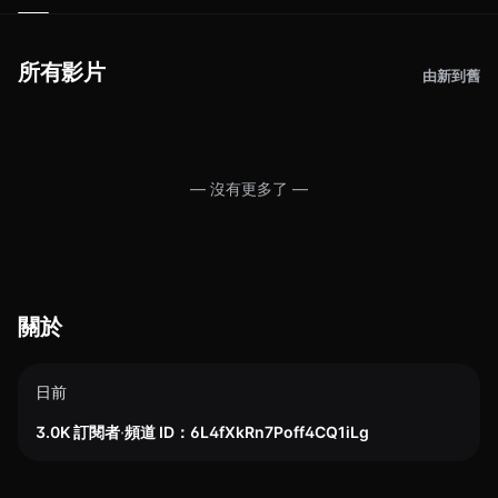
所有影片
由新到舊
— 沒有更多了 —
關於
日前
3.0K 訂閱者
·
頻道 ID：6L4fXkRn7Poff4CQ1iLg