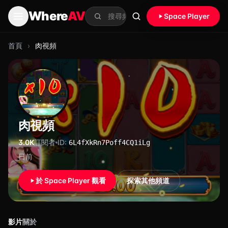
跳至主要內容
Where
AV
Space Player
搜尋
首頁
›
肉視頻
肉視頻
3.0K
訂閱者
ID:
6L4fXkRn7Poff4CQ1iLg
日前
於 Space Player 觀看
探索其他頻道
影片
關於