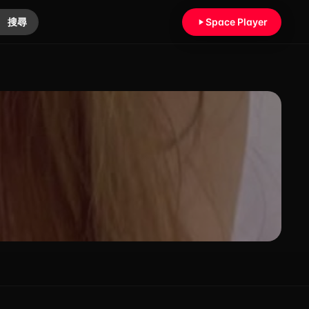
搜尋
Space Player