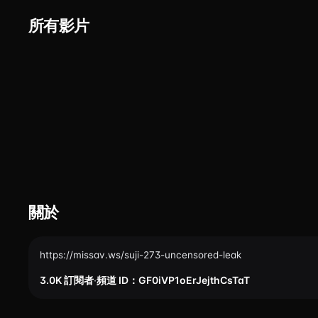
所有影片
關於
https://missav.ws/suji-273-uncensored-leak
3.0K 訂閱者
·
頻道 ID：GF0iVP1oErJejthCsTaT