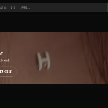
aT
ed-leak
其他頻道