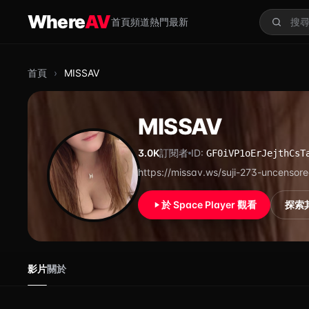
跳至主要內容
Where
AV
首頁
頻道
熱門
最新
搜尋
首頁
›
MISSAV
MISSAV
3.0K
訂閱者
ID:
GF0iVP1oErJejthCsT
https://missav.ws/suji-273-uncensor
於 Space Player 觀看
探索
影片
關於