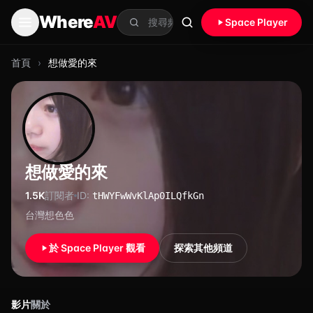
跳至主要內容
Where
AV
Space Player
搜尋
首頁
›
想做愛的來
想做愛的來
1.5K
訂閱者
ID:
tHWYFwWvKlAp0ILQfkGn
台灣想色色
於 Space Player 觀看
探索其他頻道
影片
關於