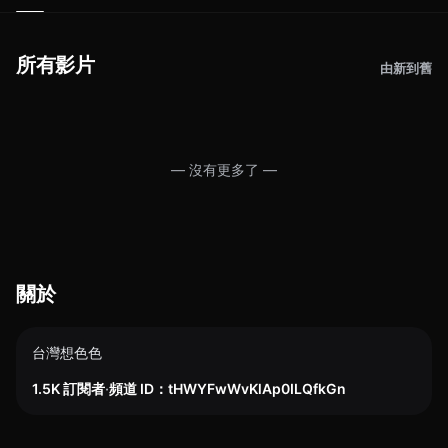
所有影片
由新到舊
— 沒有更多了 —
關於
台灣想色色
1.5K 訂閱者
·
頻道 ID：tHWYFwWvKlAp0ILQfkGn