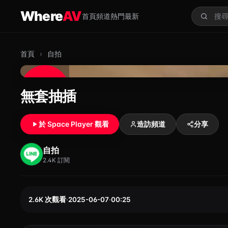
跳至主要內容
Where
AV
首頁
頻道
熱門
最新
搜尋
首頁
›
自拍
00:25
HD
無套抽插
無套抽插
於 Space Player 觀看
造訪頻道
分享
自拍
2.4K 訂閱
2.6K 次觀看
·
2025-06-07
·
00:25