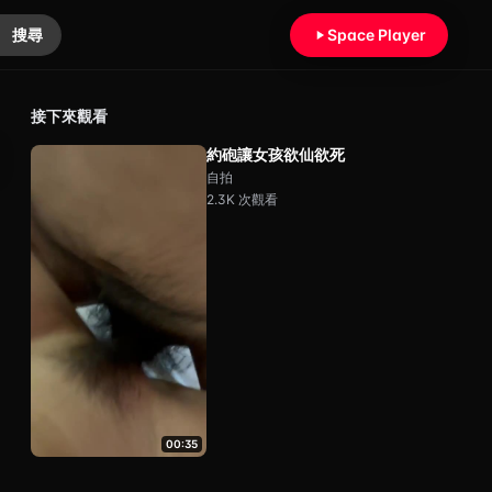
搜尋
Space Player
接下來觀看
約砲讓女孩欲仙欲死
自拍
2.3K 次觀看
00:35